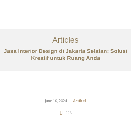
Portfolio
Tentang
Articles
Layanan
Jasa Interior Design di Jakarta Selatan: Solusi
Kreatif untuk Ruang Anda
Artikel
Ideas
Kontak
EN
June 10, 2024
Artikel
228