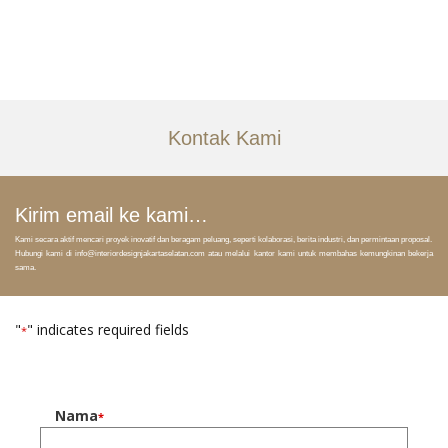
Portfolio
Tentang
Kontak Kami
Layanan
Artikel
Kirim email ke kami…
Ideas
Kami secara aktif mencari proyek inovatif dan beragam peluang, seperti kolaborasi, berita industri, dan permintaan proposal.
Hubungi kami di info@interiordesignjakartaselatan.com atau melalui kantor kami untuk membahas kemungkinan bekerja
sama.
Kontak
EN
"
" indicates required fields
*
Nama
*