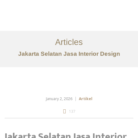
Portfolio
Tentang
Articles
Layanan
Jakarta Selatan Jasa Interior Design
Artikel
Ideas
Kontak
January 2, 2026
Artikel
EN
137
Jakarta Selatan Jasa Interior